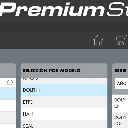
ATTO 2
A
SELECCIÓN POR MODELO
SERI
ATTO 3
DOLPHIN
DOLPH
ETP3
CN
HAN
DOLPH
EQE
SEAL