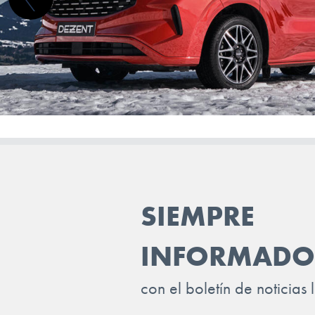
DS
ELARIS
FIAT
FISKER
FORD
GEELY
GENESIS
SIEMPRE
GWM (ORA/WEY)
INFORMADO
HIPHI
HONDA
con el boletín de noticias 
HYUNDAI