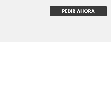
INEOS
PEDIR AHORA
INFINITI
ISUZU
IVECO
JAC
JAECOO
JAGUAR
JEEP
KGM-SSANGYONG
KIA