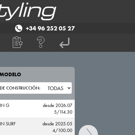
+34 96 252 05 27
E MODELO
TU VEHICULO
BYD
IN G
desde 2026.07
5/114.30
IN SURF
desde 2025.05
4/100.00