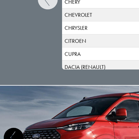
CHERY
CHEVROLET
CHRYSLER
CITROEN
CUPRA
DACIA (RENAULT)
DAEWOO
DAIHATSU
DODGE (RAM)
DONGFENG
DR