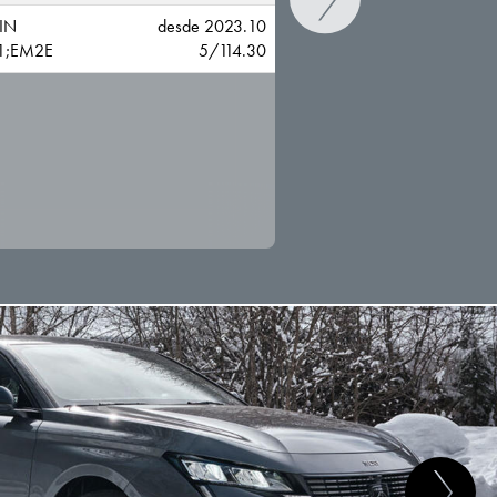
IN
desde 2023.10
1;EM2E
5/114.30
CAMBIAR