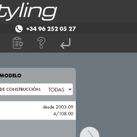
+34 96 252 05 27
E MODELO
TU VEHICULO
CITROEN
desde 2003.09
4/108.00