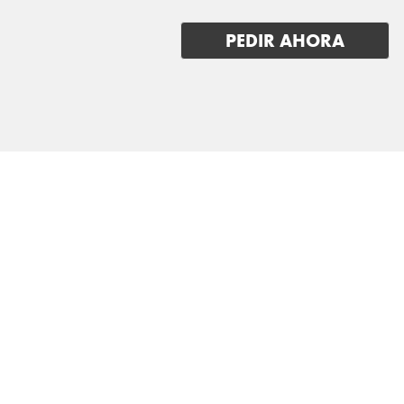
JAGUAR
PEDIR AHORA
JEEP
KGM-SSANGYONG
KIA
LADA
LANCIA
LAND ROVER
LEAPMOTOR
LEVC
LEXUS