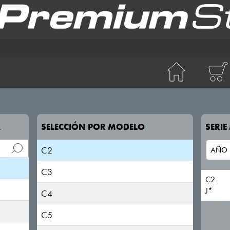
BERLINGO
C-CROSSER
C-Elysee
C-Zero
A
SELECCIÓN POR MODELO
SERI
C1
C2
C3
C2
J*
C4
C5