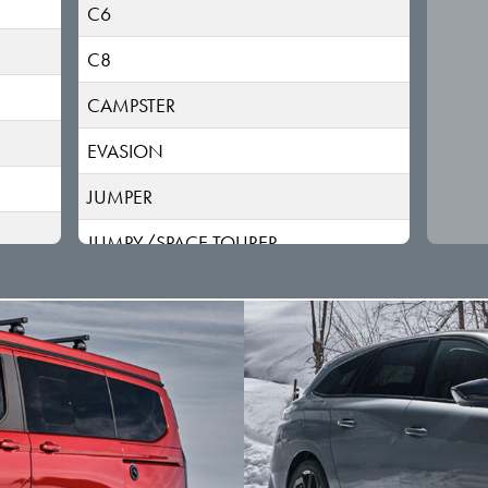
C6
C8
CAMPSTER
EVASION
JUMPER
JUMPY/SPACE TOURER
NEMO
SAXO
XSARA
ZX