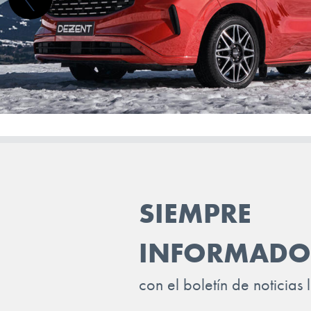
GENESIS
GWM (ORA/WEY)
HIPHI
HONDA
HYUNDAI
INEOS
INFINITI
SIEMPRE
ISUZU
INFORMADO
IVECO
JAC
con el boletín de noticias 
JAECOO