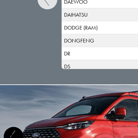
DAEWOO
DAIHATSU
DODGE (RAM)
DONGFENG
DR
DS
ELARIS
FIAT
FISKER
FORD
GEELY