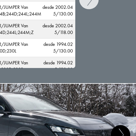
R/JUMPER Van
desde 2002.04
4B;244D;244L;244M
5/130.00
R/JUMPER Van
desde 2002.04
4D;244L;244M;Z
5/118.00
R/JUMPER Van
desde 1994.02
0D;230L
5/130.00
CAMBIAR
R/JUMPER Van
desde 1994.02
;230D;230P
5/118.00