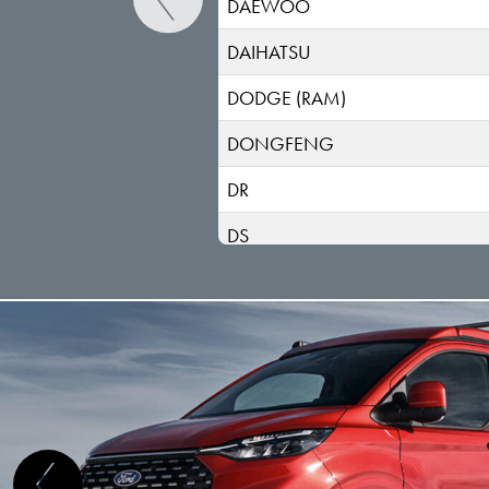
DAEWOO
DAIHATSU
DODGE (RAM)
DONGFENG
DR
DS
ELARIS
FIAT
FISKER
FORD
GEELY