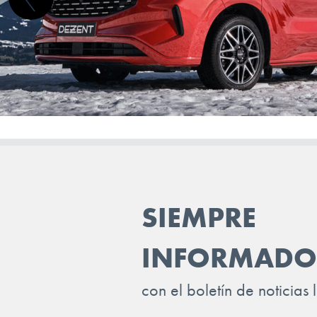
GENESIS
GWM (ORA/WEY)
HIPHI
HONDA
HYUNDAI
INEOS
INFINITI
SIEMPRE
ISUZU
INFORMADO
IVECO
JAC
con el boletín de noticias 
JAECOO