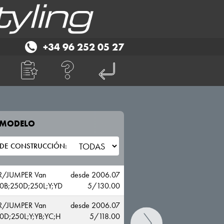
+34 96 252 05 27
E MODELO
TU VEHICULO
CITROEN
R/JUMPER Van
desde 2006.07
0B;250D;250L;Y;YD
5/130.00
R/JUMPER Van
desde 2006.07
0D;250L;Y;YB;YC;H
5/118.00