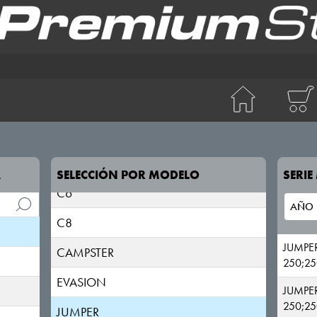
C-Zero
C1
C2
C3
C4
C5
A
SELECCIÓN POR MODELO
SERI
C6
C8
JUMPE
CAMPSTER
250;25
EVASION
JUMPE
250;25
JUMPER