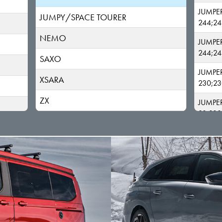
JUMPE
JUMPY/SPACE TOURER
244;24
NEMO
JUMPE
244;24
SAXO
JUMPE
XSARA
230;23
ZX
JUMPE
23;230