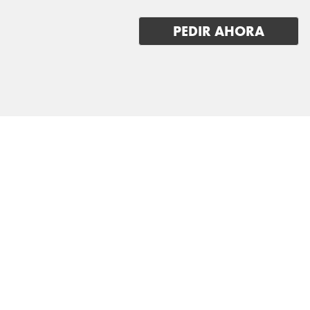
JAGUAR
PEDIR AHORA
JEEP
KGM-SSANGYONG
KIA
LADA
LANCIA
LAND ROVER
LEAPMOTOR
LEVC
LEXUS