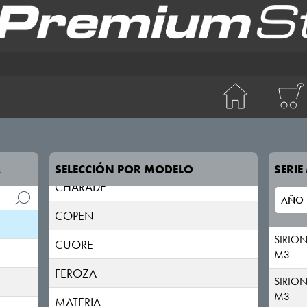
A
SELECCIÓN POR MODELO
SERI
CHARADE
COPEN
SIRIO
CUORE
M3
FEROZA
SIRIO
M3
MATERIA