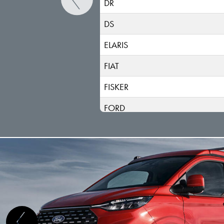
DR
DS
ELARIS
FIAT
FISKER
FORD
GEELY
GENESIS
GWM (ORA/WEY)
HIPHI
HONDA