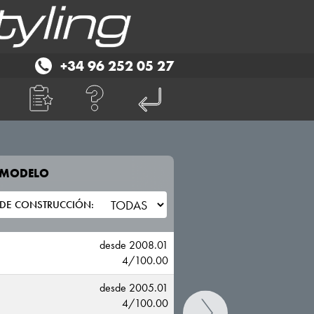
+34 96 252 05 27
E MODELO
TU VEHICULO
DAIHATSU
N
desde 2008.01
4/100.00
N
desde 2005.01
4/100.00