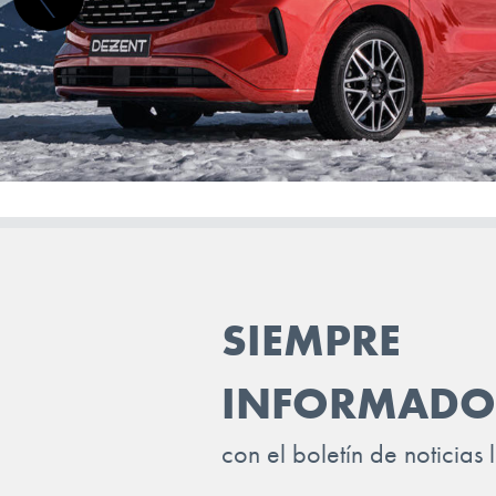
HYUNDAI
INEOS
INFINITI
ISUZU
IVECO
JAC
JAECOO
SIEMPRE
JAGUAR
INFORMADO
JEEP
KGM-SSANGYONG
con el boletín de noticias 
KIA