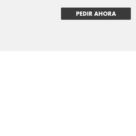
LADA
PEDIR AHORA
LANCIA
LAND ROVER
LEAPMOTOR
LEVC
LEXUS
LOTUS
LUCID
LYNK & CO
MAN