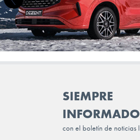
JAECOO
JAGUAR
JEEP
KGM-SSANGYONG
KIA
LADA
LANCIA
SIEMPRE
LAND ROVER
INFORMADO
LEAPMOTOR
LEVC
con el boletín de noticias 
LEXUS