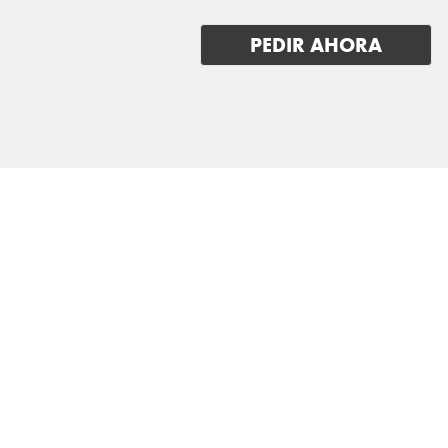
LOTUS
PEDIR AHORA
LUCID
LYNK & CO
MAN
MASERATI
MAXUS
MAZDA
MERCEDES BENZ
MG
MINI