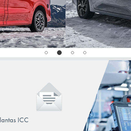
PANDA
PUNTO
QUBO
SCUDO
SCUDO/ULYSSE
SEDICI
SEICENTO
STILO
TALENTO
TIPO
llantas ICC