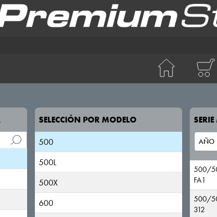
A
SELECCIÓN POR MODELO
SERI
124 Spider
500
500L
500/50
FA1
500X
500/50
600
312