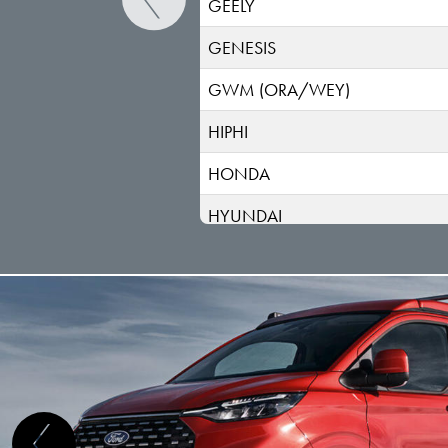
GEELY
GENESIS
GWM (ORA/WEY)
HIPHI
HONDA
HYUNDAI
INEOS
INFINITI
ISUZU
IVECO
JAC