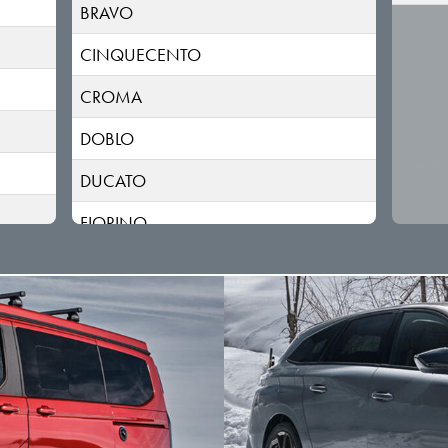
BRAVO
CINQUECENTO
CROMA
DOBLO
DUCATO
FIORINO
FREEMONT
FULLBACK
IDEA
LINEA
MULTIPLA