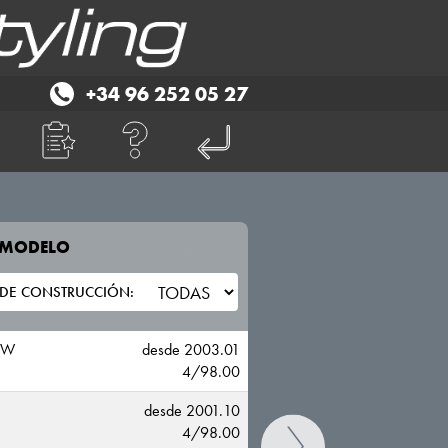
+34 96 252 05 27
E MODELO
TU VEHICULO
FIAT
SW
desde 2003.01
4/98.00
desde 2001.10
4/98.00