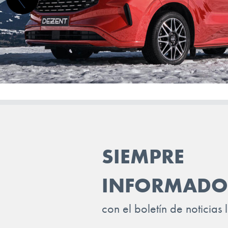
JAECOO
JAGUAR
JEEP
KGM-SSANGYONG
KIA
LADA
LANCIA
SIEMPRE
LAND ROVER
INFORMADO
LEAPMOTOR
LEVC
con el boletín de noticias 
LEXUS