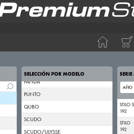
FIORINO
FREEMONT
FULLBACK
IDEA
LINEA
MULTIPLA
A
SELECCIÓN POR MODELO
SERI
PANDA
PUNTO
STILO 
QUBO
192
SCUDO
STILO
192
SCUDO/ULYSSE