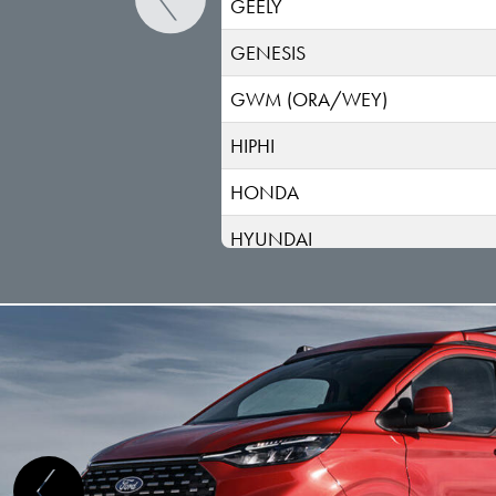
GEELY
GENESIS
GWM (ORA/WEY)
HIPHI
HONDA
HYUNDAI
INEOS
INFINITI
ISUZU
IVECO
JAC