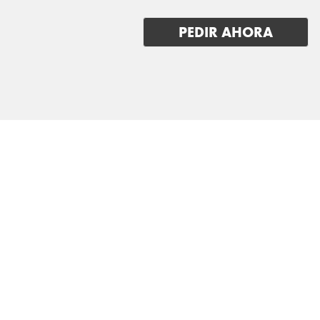
LOTUS
PEDIR AHORA
LUCID
LYNK & CO
MAN
MASERATI
MAXUS
MAZDA
MERCEDES BENZ
MG
MINI