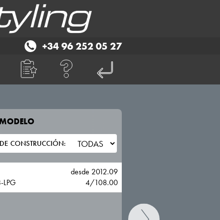
+34 96 252 05 27
E MODELO
TU VEHICULO
FORD
desde 2012.09
8-LPG
4/108.00