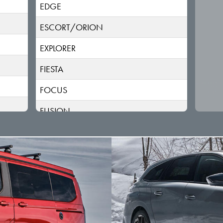
EDGE
ESCORT/ORION
EXPLORER
FIESTA
FOCUS
FUSION
GALAXY
KA;KA+
KUGA
MAVERICK
MONDEO