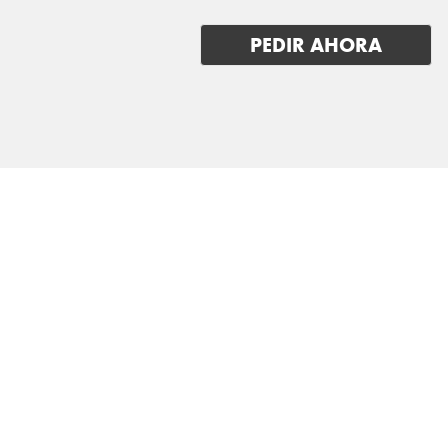
LYNK & CO
PEDIR AHORA
MAN
MASERATI
MAXUS
MAZDA
MERCEDES BENZ
MG
MINI
MITSUBISHI
NIO