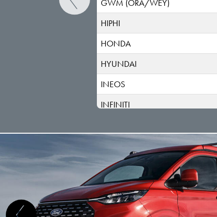
GWM (ORA/WEY)
HIPHI
HONDA
HYUNDAI
INEOS
INFINITI
ISUZU
IVECO
JAC
JAECOO
JAGUAR