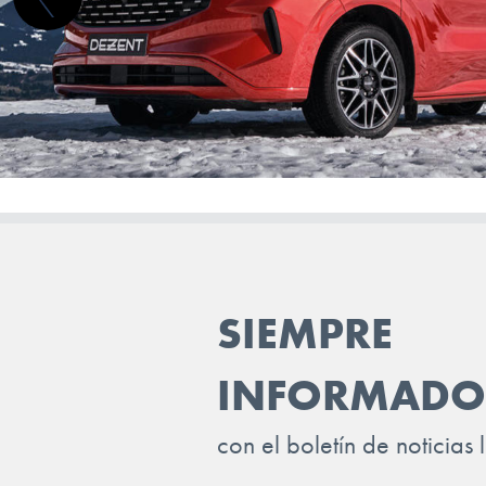
JEEP
KGM-SSANGYONG
KIA
LADA
LANCIA
LAND ROVER
LEAPMOTOR
SIEMPRE
LEVC
INFORMADO
LEXUS
LOTUS
con el boletín de noticias 
LUCID