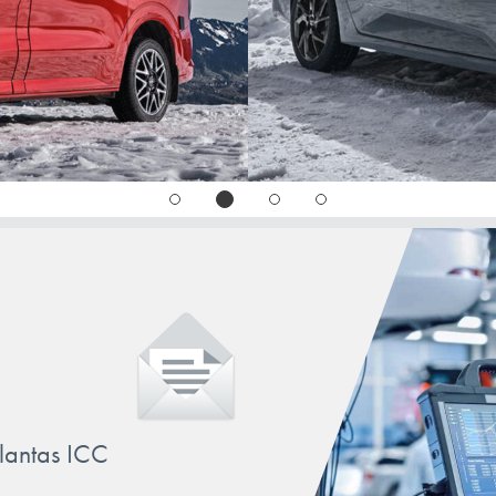
ix20
ix35
ix55
KONA
MATRIX
NEXO
PALISADE
SANTA FE
SONATA
STARIA
llantas ICC
TERRACAN