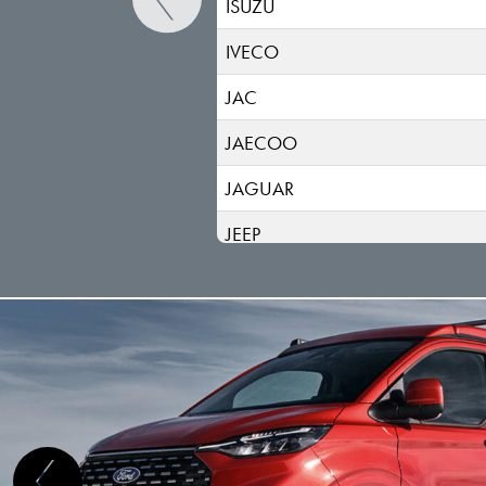
ISUZU
IVECO
JAC
JAECOO
JAGUAR
JEEP
KGM-SSANGYONG
KIA
LADA
LANCIA
LAND ROVER