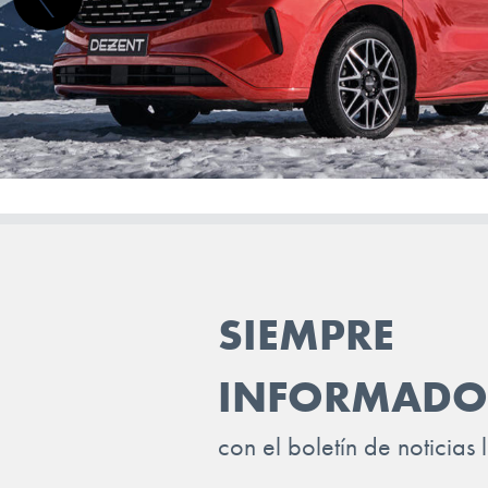
LEAPMOTOR
LEVC
LEXUS
LOTUS
LUCID
LYNK & CO
MAN
SIEMPRE
MASERATI
INFORMADO
MAXUS
MAZDA
con el boletín de noticias 
MERCEDES BENZ