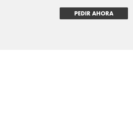
MG
PEDIR AHORA
MINI
MITSUBISHI
NIO
NISSAN
OMODA
OPEL
PEUGEOT
POLESTAR
PORSCHE