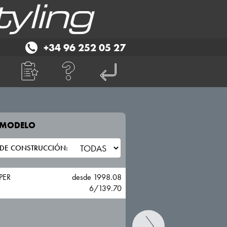
+34 96 252 05 27
E MODELO
TU VEHICULO
HYUNDAI
PER
desde 1998.08
1
6/139.70