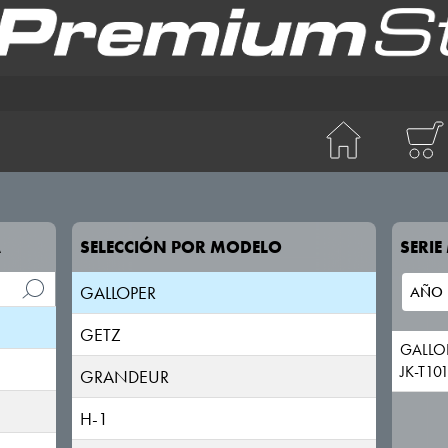
ACCENT/SOLARIS
ATOS PRIME
BAYON
COUPE
ELANTRA
A
SELECCIÓN POR MODELO
SERI
EQUUS/CENTENNIAL
GALLOPER
GETZ
GALLO
JK-T10
GRANDEUR
H-1