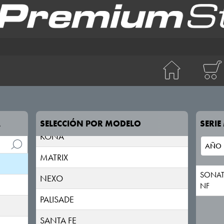
IONIQ 5
IONIQ 6
IONIQ 9
ix20
ix35
ix55
A
SELECCIÓN POR MODELO
SERI
KONA
MATRIX
SONA
NEXO
NF
PALISADE
SANTA FE