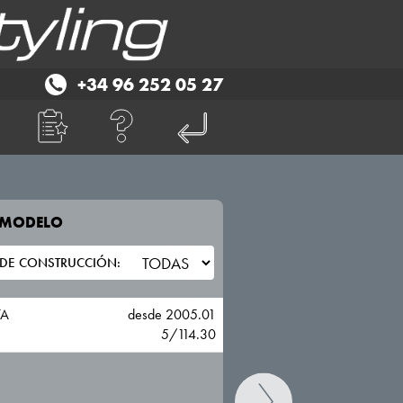
+34 96 252 05 27
E MODELO
TU VEHICULO
HYUNDAI
TA
desde 2005.01
5/114.30