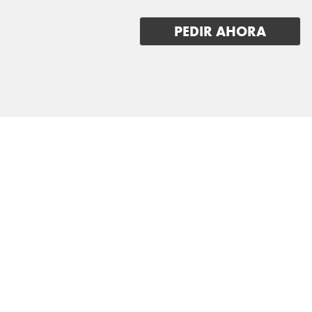
MG
PEDIR AHORA
MINI
MITSUBISHI
NIO
NISSAN
OMODA
OPEL
PEUGEOT
POLESTAR
PORSCHE