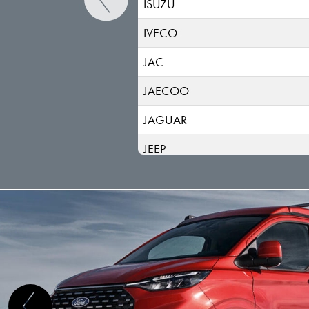
ISUZU
IVECO
JAC
JAECOO
JAGUAR
JEEP
KGM-SSANGYONG
KIA
LADA
LANCIA
LAND ROVER