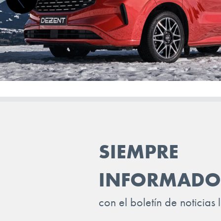
LEAPMOTOR
LEVC
LEXUS
LOTUS
LUCID
LYNK & CO
MAN
SIEMPRE
MASERATI
INFORMADO
MAXUS
MAZDA
con el boletín de noticias 
MERCEDES BENZ