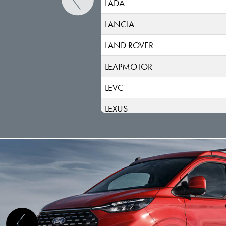
LADA
LANCIA
LAND ROVER
LEAPMOTOR
LEVC
LEXUS
LOTUS
LUCID
LYNK & CO
MAN
MASERATI