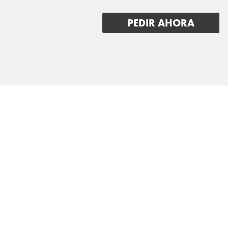
POLESTAR
PEDIR AHORA
PORSCHE
RENAULT
RIVIAN
SAAB
SEAT
SERES
SKODA
SKYWELL
SMART