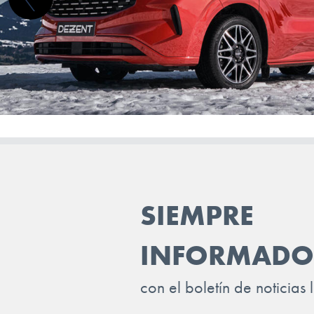
MAXUS
MAZDA
MERCEDES BENZ
MG
MINI
MITSUBISHI
NIO
SIEMPRE
NISSAN
INFORMADO
OMODA
OPEL
con el boletín de noticias 
PEUGEOT