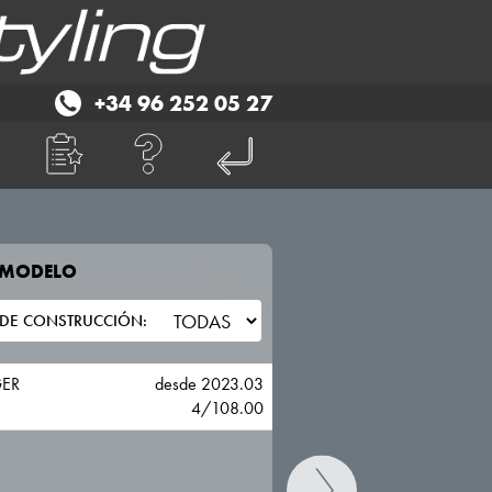
+34 96 252 05 27
E MODELO
TU VEHICULO
JEEP
ER
desde 2023.03
4/108.00