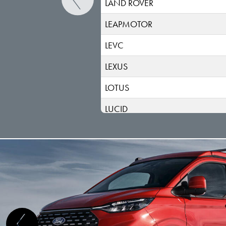
LAND ROVER
LEAPMOTOR
LEVC
LEXUS
LOTUS
LUCID
LYNK & CO
MAN
MASERATI
MAXUS
MAZDA