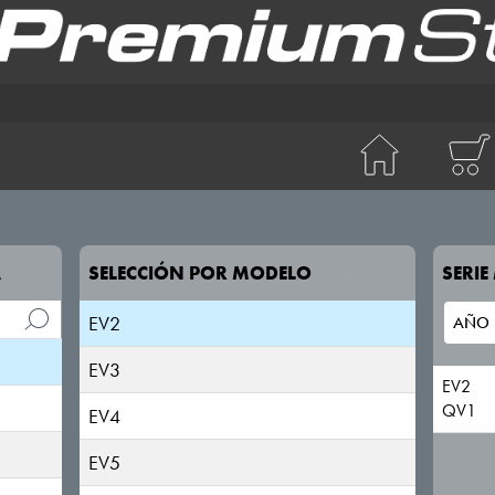
CARENS
CARNIVAL
CEED
A
SELECCIÓN POR MODELO
SERI
CERATO
EV2
EV3
EV2
QV1
EV4
EV5