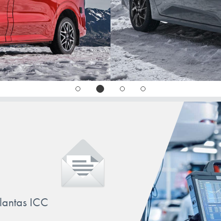
SORENTO
SOUL
SPORTAGE
STINGER
STONIC
VENGA
llantas ICC