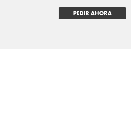
RENAULT
PEDIR AHORA
RIVIAN
SAAB
SEAT
SERES
SKODA
SKYWELL
SMART
STREETSCOOTER
SUBARU