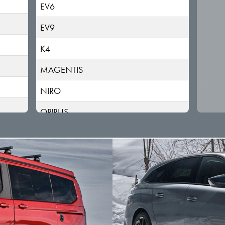
EV6
EV9
K4
MAGENTIS
NIRO
OPIRUS
OPTIMA
PICANTO
PV5
RIO
SELTOS