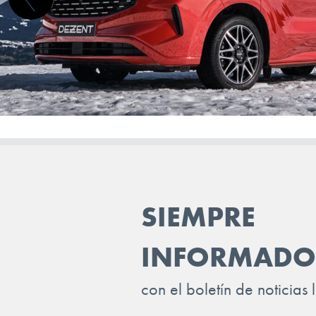
MERCEDES BENZ
MG
MINI
MITSUBISHI
NIO
NISSAN
OMODA
SIEMPRE
OPEL
INFORMADO
PEUGEOT
POLESTAR
con el boletín de noticias 
PORSCHE