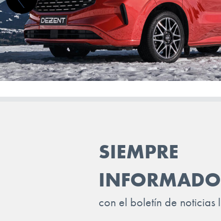
MERCEDES BENZ
MG
MINI
MITSUBISHI
NIO
NISSAN
OMODA
SIEMPRE
OPEL
INFORMADO
PEUGEOT
POLESTAR
con el boletín de noticias 
PORSCHE