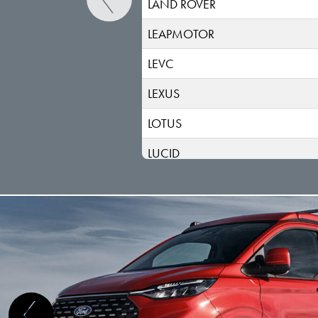
LAND ROVER
LEAPMOTOR
LEVC
LEXUS
LOTUS
LUCID
LYNK & CO
MAN
MASERATI
MAXUS
MAZDA