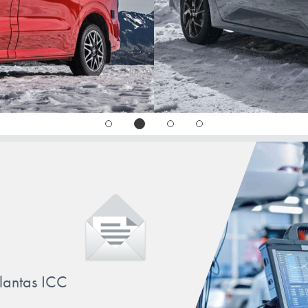
SOUL
SPORTAGE
STINGER
STONIC
VENGA
llantas ICC