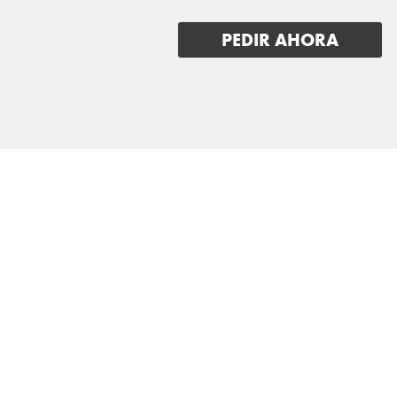
RENAULT
PEDIR AHORA
RIVIAN
SAAB
SEAT
SERES
SKODA
SKYWELL
SMART
STREETSCOOTER
SUBARU