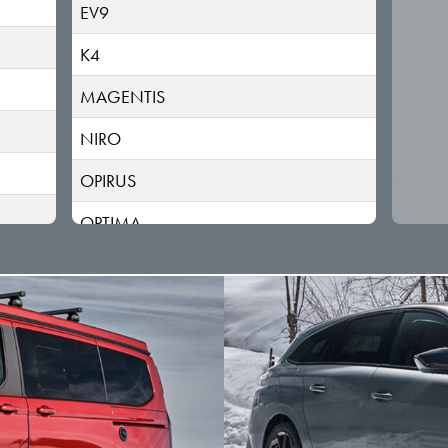
EV9
K4
MAGENTIS
NIRO
OPIRUS
OPTIMA
PICANTO
PV5
RIO
SELTOS
SORENTO