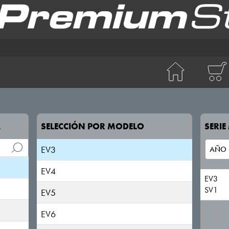
CARENS
CARNIVAL
CEED
CERATO
A
SELECCIÓN POR MODELO
SERI
EV2
EV3
EV4
EV3
SV1
EV5
EV6