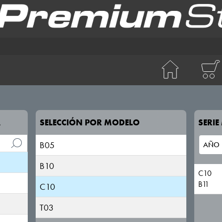
A
SELECCIÓN POR MODELO
SERI
B05
B10
C10
B11
C10
T03