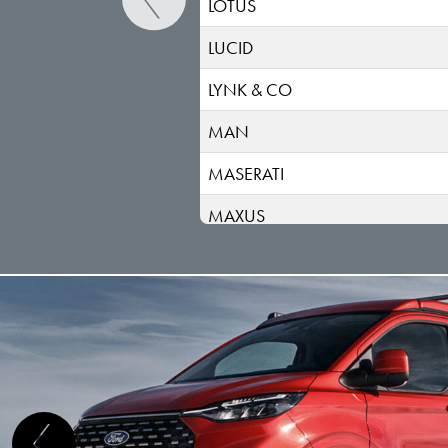
LOTUS
LUCID
LYNK & CO
MAN
MASERATI
MAXUS
MAZDA
MERCEDES BENZ
MG
MINI
MITSUBISHI