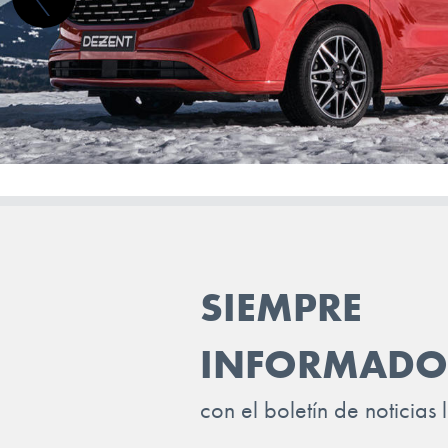
NIO
NISSAN
OMODA
OPEL
PEUGEOT
POLESTAR
PORSCHE
SIEMPRE
RENAULT
INFORMADO
RIVIAN
SAAB
con el boletín de noticias 
SEAT