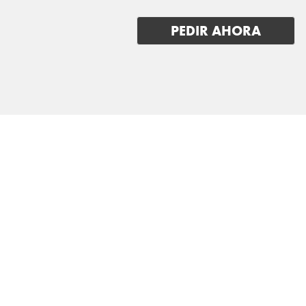
SERES
PEDIR AHORA
SKODA
SKYWELL
SMART
STREETSCOOTER
SUBARU
SUZUKI
TESLA
TOGG
TOYOTA