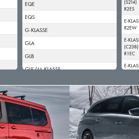
(S214)
EQE
R2ES
EQS
E-KLAS
R2EW
G-KLASSE
E-KLAS
GLA
(C238)
R1EC
GLB
E-KLASS
GLE/M-KLASSE
(S213)
R1ES
GLK/GLC
E-KLAS
GLS/GL-KLASSE
(A238)
R1EC
R-KLASSE
E-KLAS
S-KLASSE
(S213)
R1ES
SLK/SLC