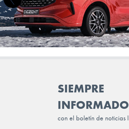
SEAT
SERES
SKODA
SKYWELL
SMART
STREETSCOOTER
SUBARU
SIEMPRE
SUZUKI
INFORMADO
TESLA
TOGG
con el boletín de noticias 
TOYOTA