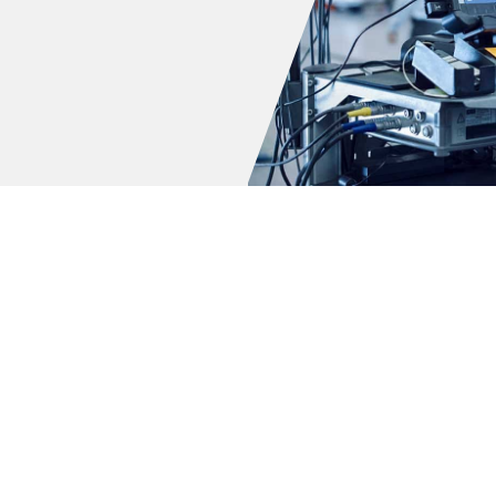
E-KLAS
211;21
E-KLAS
(S210)
210K
E-KLAS
210