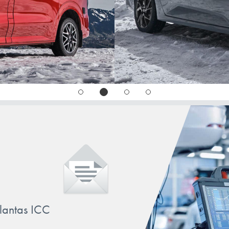
E-KLAS
SLR
212
SLS
E-KLAS
(A207)
SPRINTER
207
V-KLASSE
E-KLAS
(S212)
X-KLASSE
212K
E-KLAS
(C207)
207
E-KLAS
212;21
E-KLAS
llantas ICC
(S211)
211K