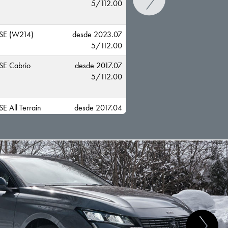
5/112.00
SE (W214)
desde 2023.07
5/112.00
SE Cabrio
desde 2017.07
5/112.00
CAMBIAR
E All Terrain
desde 2017.04
5/112.00
SE Coupe
desde 2017.01
5/112.00
SE Kombi
desde 2016.09
5/112.00