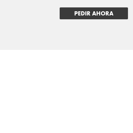
TRAILER
PEDIR AHORA
VINFAST
VOLKSWAGEN
VOLVO
VOYAH
XPENG
ZEEKR