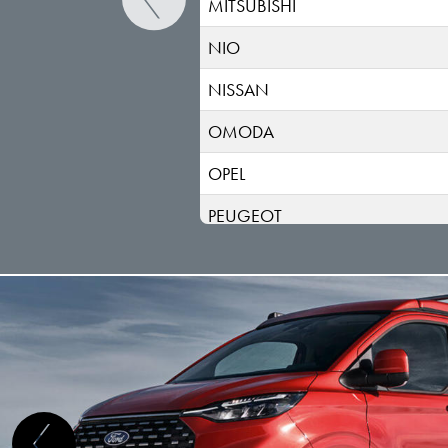
MITSUBISHI
NIO
NISSAN
OMODA
OPEL
PEUGEOT
POLESTAR
PORSCHE
RENAULT
RIVIAN
SAAB