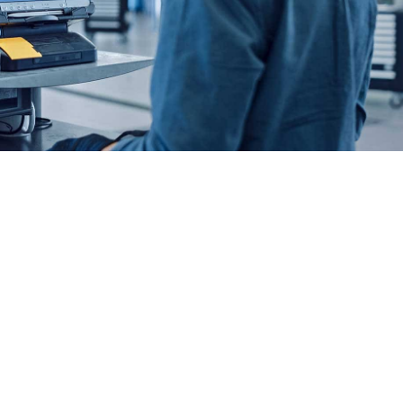
SE (W211)
desde 2002.03
1G
5/112.00
SE Kombi
desde 1996.06
5/112.00
SE (W210)
desde 1995.06
5/112.00