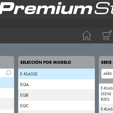
CLA
CLC
CLE
CLK
CLK Cabrio
A
SELECCIÓN POR MODELO
SERI
CLS
E-KLASSE
EQA
E-KLASS
(S214)
EQB
R2ES
EQC
E-KLAS