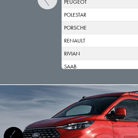
PEUGEOT
POLESTAR
PORSCHE
RENAULT
RIVIAN
SAAB
SEAT
SERES
SKODA
SKYWELL
SMART