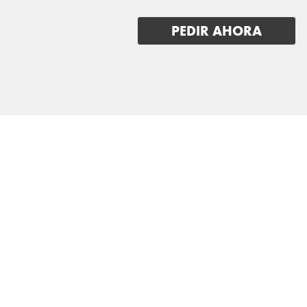
XPENG
PEDIR AHORA
ZEEKR