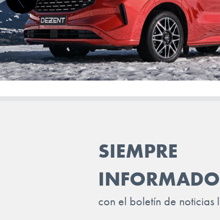
STREETSCOOTER
SUBARU
SUZUKI
TESLA
TOGG
TOYOTA
TRAILER
SIEMPRE
VINFAST
INFORMADO
VOLKSWAGEN
VOLVO
con el boletín de noticias 
VOYAH