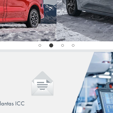
QASHQAI
Sentra
TERRANO
TIIDA
TOWNSTAR
X-TRAIL
llantas ICC