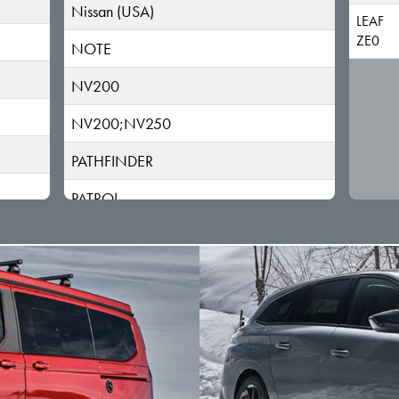
Nissan (USA)
LEAF
ZE0
NOTE
NV200
NV200;NV250
PATHFINDER
PATROL
PICK UP
PIXO
PRIMASTAR/NV300
PRIMERA
PULSAR