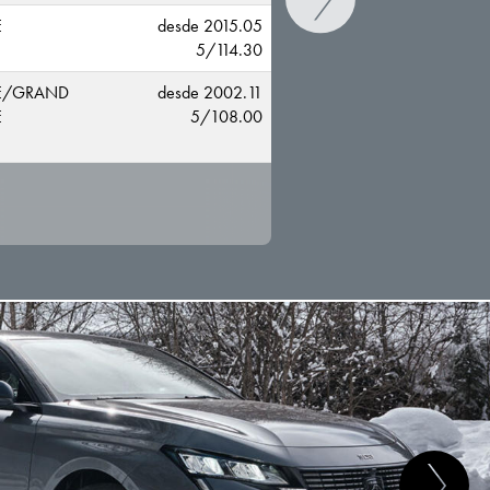
E
desde 2015.05
5/114.30
E/GRAND
desde 2002.11
E
5/108.00
CAMBIAR