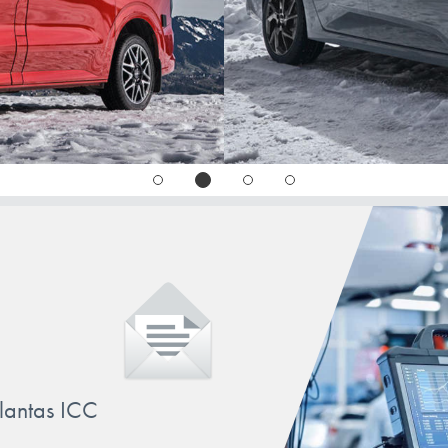
TALISMAN
THALIA
TRAFIC
TWINGO
VEL SATIS
WIND
ZOE
llantas ICC