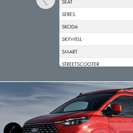
SEAT
SERES
SKODA
SKYWELL
SMART
STREETSCOOTER
SUBARU
SUZUKI
TESLA
TOGG
TOYOTA