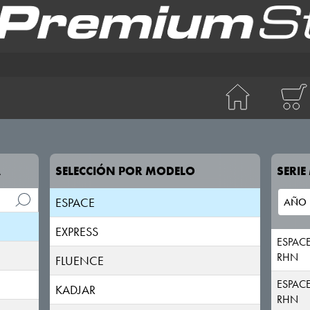
5
ALASKAN
ARKANA/MEGANE CONQUEST
AUSTRAL
CAPTUR
A
SELECCIÓN POR MODELO
SERI
CLIO
ESPACE
EXPRESS
ESPACE
RHN
FLUENCE
ESPACE
KADJAR
RHN