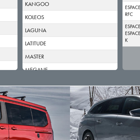
KANGOO
ESPAC
RFC
KOLEOS
ESPAC
LAGUNA
ESPAC
K
LATITUDE
MASTER
MEGANE
MODUS
RAFALE
RAPID
SCENIC
SYMBIOZ