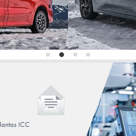
WIND
ZOE
llantas ICC