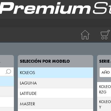
CLIO
ESPACE
EXPRESS
FLUENCE
KADJAR
A
SELECCIÓN POR MODELO
SERI
KANGOO
KOLEOS
LAGUNA
KOLEO
RZG
LATITUDE
KOLEO
MASTER
Y