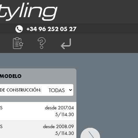
+34 96 252 05 27
E MODELO
TU VEHICULO
RENAULT
S
desde 2017.04
5/114.30
S
desde 2008.09
5/114.30