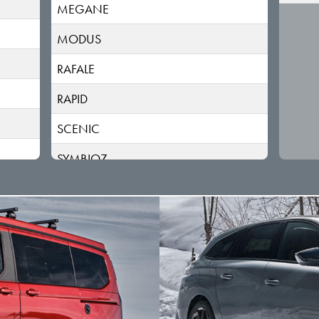
MEGANE
MODUS
RAFALE
RAPID
SCENIC
SYMBIOZ
TALISMAN
THALIA
TRAFIC
TWINGO
VEL SATIS