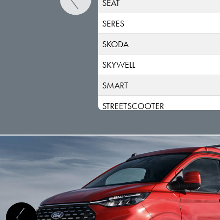
SEAT
SERES
SKODA
SKYWELL
SMART
STREETSCOOTER
SUBARU
SUZUKI
TESLA
TOGG
TOYOTA