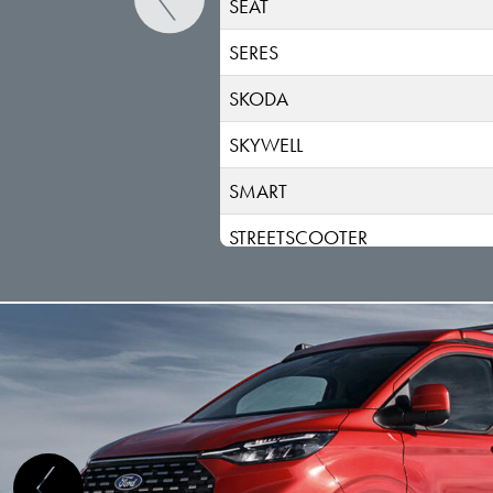
SEAT
SERES
SKODA
SKYWELL
SMART
STREETSCOOTER
SUBARU
SUZUKI
TESLA
TOGG
TOYOTA