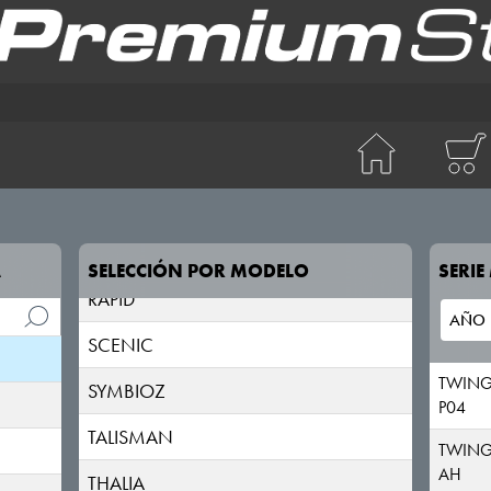
LAGUNA
LATITUDE
MASTER
MEGANE
MODUS
RAFALE
A
SELECCIÓN POR MODELO
SERI
RAPID
SCENIC
TWIN
SYMBIOZ
P04
TALISMAN
TWIN
AH
THALIA