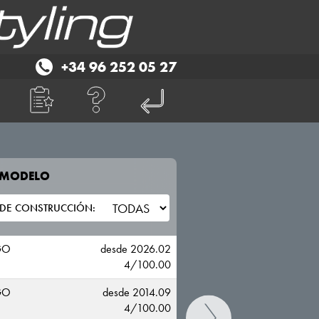
+34 96 252 05 27
E MODELO
TU VEHICULO
RENAULT
GO
desde 2026.02
4/100.00
GO
desde 2014.09
4/100.00