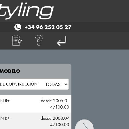
+34 96 252 05 27
E MODELO
TU VEHICULO
SUZUKI
N R+
desde 2005.01
4/100.00
N R+
desde 2003.07
4/100.00