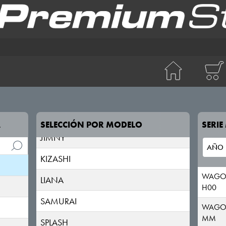
ACROSS
ALTO
BALENO
CELERIO
IGNIS
A
SELECCIÓN POR MODELO
SERI
JIMNY
KIZASHI
WAGO
LIANA
H00
SAMURAI
WAGO
MM
SPLASH