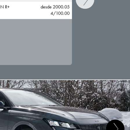
N R+
desde 2000.05
4/100.00
CAMBIAR