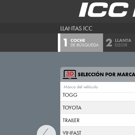
SKODA
SKYWELL
LLANTAS ICC
SMART
COCHE
LLANTA
STREETSCOOTER
DE BÚSQUEDA
ELEGIR
SUBARU
SUZUKI
SELECCIÓN POR MARC
TESLA
Marca del vehículo
TOGG
TOYOTA
TRAILER
VINFAST