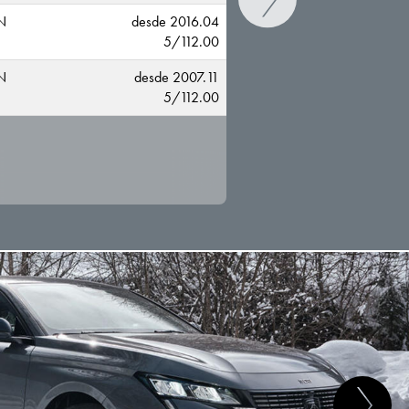
N
desde 2016.04
5/112.00
N
desde 2007.11
5/112.00
CAMBIAR