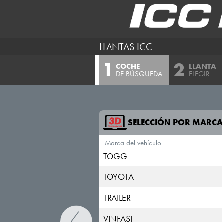
SKODA
SKYWELL
LLANTAS ICC
SMART
COCHE
LLANTA
STREETSCOOTER
DE BÚSQUEDA
ELEGIR
SUBARU
SUZUKI
SELECCIÓN POR MARC
TESLA
Marca del vehículo
TOGG
TOYOTA
TRAILER
VINFAST