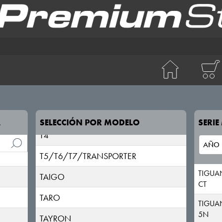
SCIROCCO
SHARAN
T-CROSS
T-ROC
T2
T3
A
SELECCIÓN POR MODELO
SERI
T4
T5/T6/T7/TRANSPORTER
TIGUA
TAIGO
CT
TARO
TIGUAN
5N
TAYRON