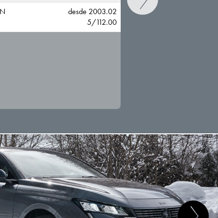
AN
desde 2003.02
5/112.00
CAMBIAR