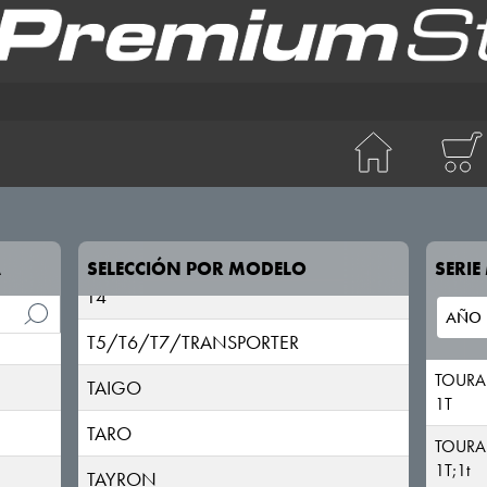
SCIROCCO
SHARAN
T-CROSS
T-ROC
T2
T3
A
SELECCIÓN POR MODELO
SERI
T4
T5/T6/T7/TRANSPORTER
TOUR
TAIGO
1T
TARO
TOURA
1T;1t
TAYRON