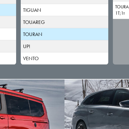
TOUR
TIGUAN
1T;1t
TOUAREG
TOURAN
UP!
VENTO