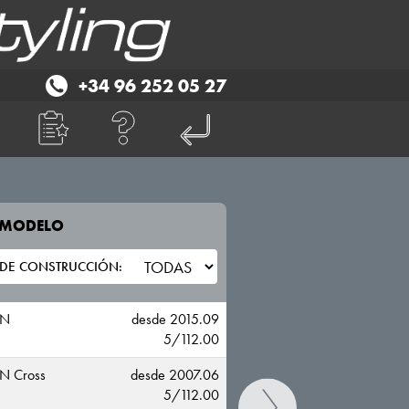
+34 96 252 05 27
E MODELO
TU VEHICULO
VOLKSWAGEN
AN
desde 2015.09
5/112.00
N Cross
desde 2007.06
5/112.00