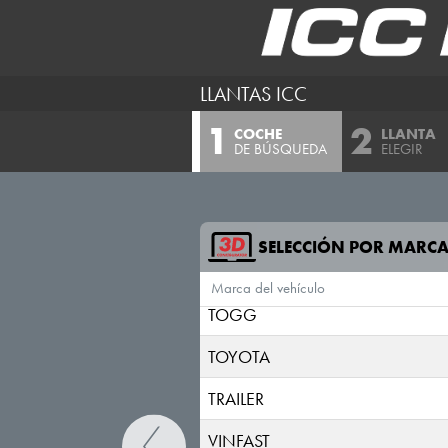
SKODA
SKYWELL
LLANTAS ICC
SMART
COCHE
LLANTA
STREETSCOOTER
DE BÚSQUEDA
ELEGIR
SUBARU
SUZUKI
SELECCIÓN POR MARC
TESLA
Marca del vehículo
TOGG
TOYOTA
TRAILER
VINFAST