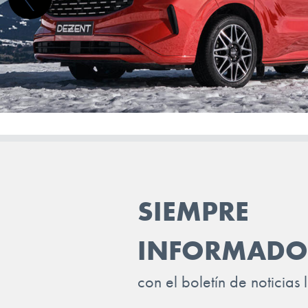
CHRYSLER
CITROEN
CUPRA
DACIA (RENAULT)
DAEWOO
DAIHATSU
DODGE (RAM)
SIEMPRE
DONGFENG
DR
INFORMADO
DS
con el boletín de noticias 
ELARIS