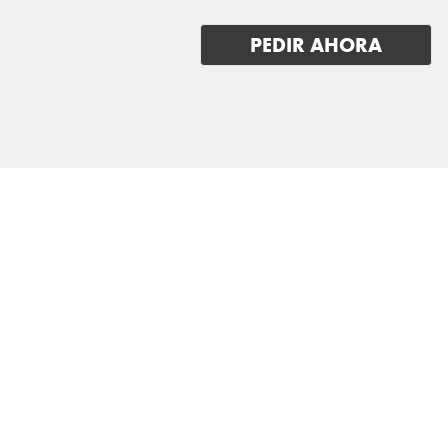
FIAT
PEDIR AHORA
FISKER
FORD
GEELY
GENESIS
GWM (ORA/WEY)
HIPHI
HONDA
HYUNDAI
INEOS
INFINITI