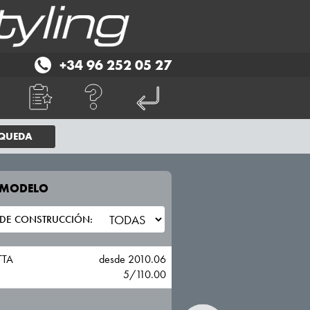
+34 96 252 05 27
SQUEDA
E MODELO
TU VEHICULO
ALFA ROMEO
TTA
desde 2010.06
5/110.00