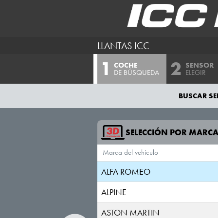
LLANTAS ICC
COCHE
SENSOR
DE BÚSQUEDA
ELEGIR
BUSCAR SE
SELECCIÓN POR MARC
Marca del vehículo
AIWAYS
ALFA ROMEO
ALPINE
ASTON MARTIN