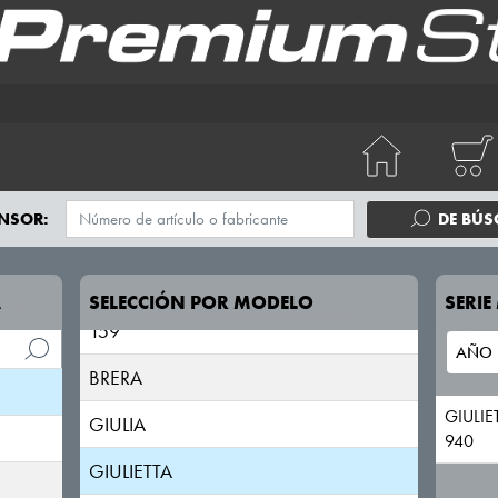
NSOR:
DE BÚ
147
156
A
SELECCIÓN POR MODELO
SERI
159
BRERA
GIULIE
GIULIA
940
GIULIETTA