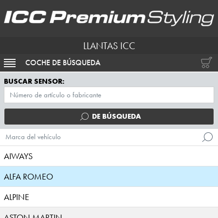
LLANTAS ICC
COCHE DE BÚSQUEDA
ACTIVAR NAVEGACIÓN
BUSCAR SENSOR:
DE BÚSQUEDA
Marca del vehículo
AIWAYS
ALFA ROMEO
ALPINE
ASTON MARTIN