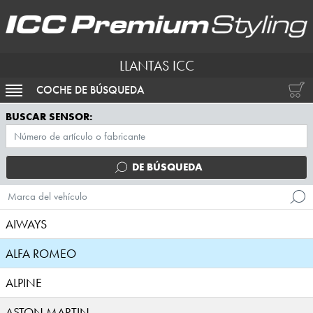
LLANTAS ICC
COCHE DE BÚSQUEDA
ACTIVAR NAVEGACIÓN
BUSCAR SENSOR:
DE BÚSQUEDA
Marca del vehículo
AIWAYS
ALFA ROMEO
ALPINE
ASTON MARTIN