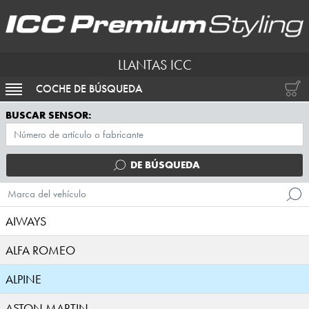
LLANTAS ICC
COCHE DE BÚSQUEDA
ACTIVAR NAVEGACIÓN
BUSCAR SENSOR:
DE BÚSQUEDA
Marca del vehículo
AIWAYS
ALFA ROMEO
ALPINE
ASTON MARTIN