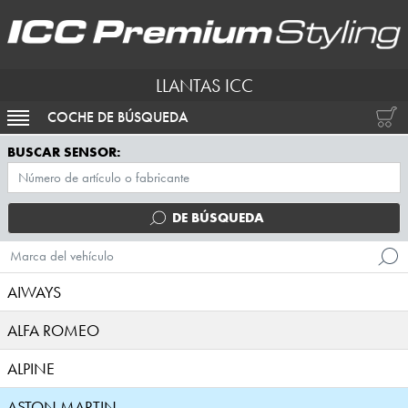
LLANTAS ICC
COCHE DE BÚSQUEDA
ACTIVAR NAVEGACIÓN
BUSCAR SENSOR:
DE BÚSQUEDA
Marca del vehículo
AIWAYS
ALFA ROMEO
ALPINE
ASTON MARTIN