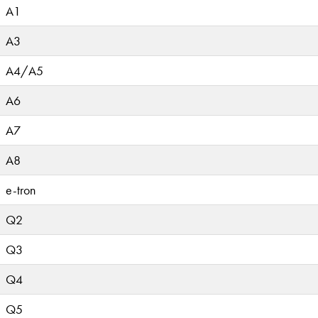
A1
A3
A4/A5
A6
A7
A8
e-tron
Q2
Q3
Q4
Q5