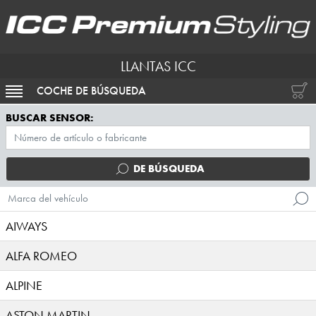
LLANTAS ICC
COCHE DE BÚSQUEDA
ACTIVAR NAVEGACIÓN
BUSCAR SENSOR:
DE BÚSQUEDA
Marca del vehículo
AIWAYS
ALFA ROMEO
ALPINE
ASTON MARTIN