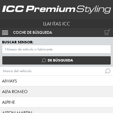
LLANTAS ICC
COCHE DE BÚSQUEDA
ACTIVAR NAVEGACIÓN
BUSCAR SENSOR:
DE BÚSQUEDA
Marca del vehículo
AIWAYS
ALFA ROMEO
ALPINE
ASTON MARTIN