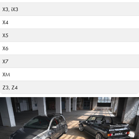
X3, iX3
X4
X5
X6
X7
XM
Z3, Z4