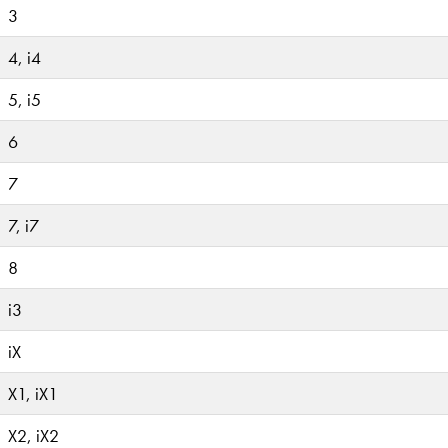
3
4, i4
5, i5
6
7
7, i7
8
i3
iX
X1, iX1
X2, iX2