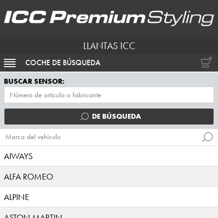
LLANTAS ICC
COCHE DE BÚSQUEDA
ACTIVAR NAVEGACIÓN
BUSCAR SENSOR:
DE BÚSQUEDA
Marca del vehículo
AIWAYS
ALFA ROMEO
ALPINE
ASTON MARTIN