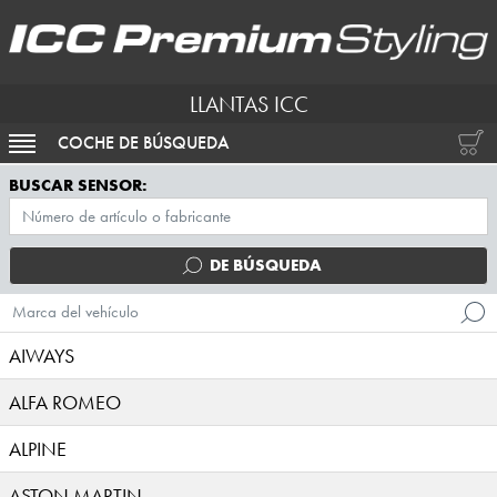
LLANTAS ICC
COCHE DE BÚSQUEDA
ACTIVAR NAVEGACIÓN
BUSCAR SENSOR:
DE BÚSQUEDA
Marca del vehículo
AIWAYS
ALFA ROMEO
ALPINE
ASTON MARTIN