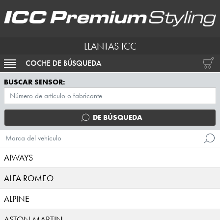
LLANTAS ICC
COCHE DE BÚSQUEDA
ACTIVAR NAVEGACIÓN
BUSCAR SENSOR:
DE BÚSQUEDA
Marca del vehículo
AIWAYS
ALFA ROMEO
ALPINE
ASTON MARTIN