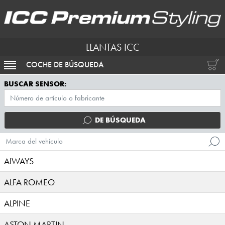
LLANTAS ICC
COCHE DE BÚSQUEDA
ACTIVAR NAVEGACIÓN
BUSCAR SENSOR:
DE BÚSQUEDA
Marca del vehículo
AIWAYS
ALFA ROMEO
ALPINE
ASTON MARTIN