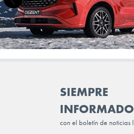
DAIHATSU
DODGE (RAM)
DONGFENG
DR
DS
ELARIS
FIAT
SIEMPRE
FISKER
FORD
INFORMADO
GEELY
con el boletín de noticias 
GENESIS