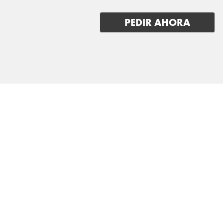
GWM (ORA/WEY)
PEDIR AHORA
HIPHI
HONDA
HYUNDAI
INEOS
INFINITI
ISUZU
IVECO
JAC
JAECOO
JAGUAR