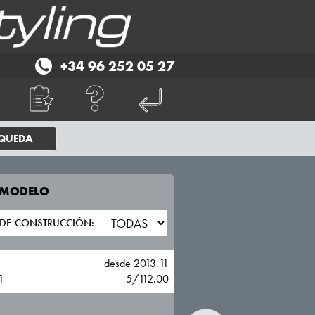
+34 96 252 05 27
SQUEDA
E MODELO
TU VEHICULO
BMW
desde 2013.11
1
5/112.00