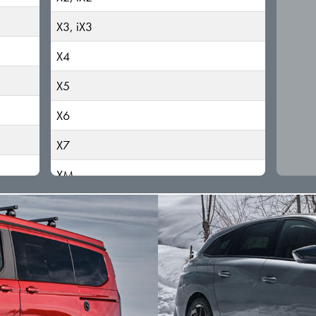
X3, iX3
X4
X5
X6
X7
XM
Z3, Z4