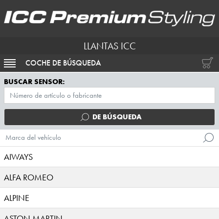
LLANTAS ICC
COCHE DE BÚSQUEDA
ACTIVAR NAVEGACIÓN
BUSCAR SENSOR:
DE BÚSQUEDA
Marca del vehículo
AIWAYS
ALFA ROMEO
ALPINE
ASTON MARTIN