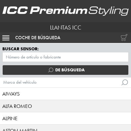
LLANTAS ICC
COCHE DE BÚSQUEDA
ACTIVAR NAVEGACIÓN
BUSCAR SENSOR:
DE BÚSQUEDA
Marca del vehículo
AIWAYS
ALFA ROMEO
ALPINE
ASTON MARTIN