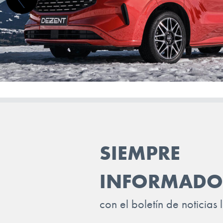
FISKER
FORD
GEELY
GENESIS
GWM (ORA/WEY)
HIPHI
HONDA
SIEMPRE
HYUNDAI
INEOS
INFORMADO
INFINITI
con el boletín de noticias 
ISUZU