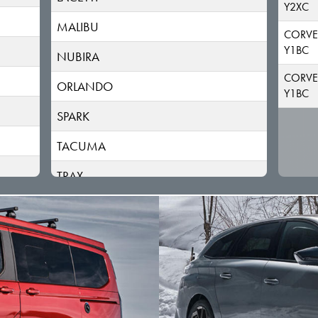
Y2XC
MALIBU
CORVE
Y1BC
NUBIRA
CORVET
ORLANDO
Y1BC
SPARK
TACUMA
TRAX
VOLT