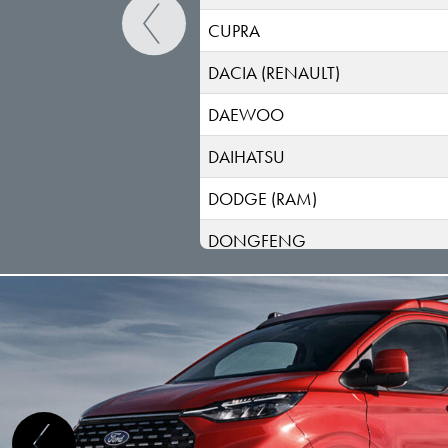
CUPRA
DACIA (RENAULT)
DAEWOO
DAIHATSU
DODGE (RAM)
DONGFENG
DR
DS
ELARIS
FIAT