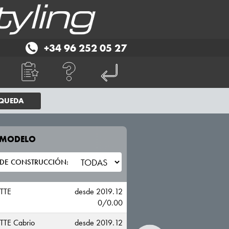
+34 96 252 05 27
SQUEDA
E MODELO
TU VEHICULO
CHEVROLET
TTE
desde 2019.12
0/0.00
TE Cabrio
desde 2019.12