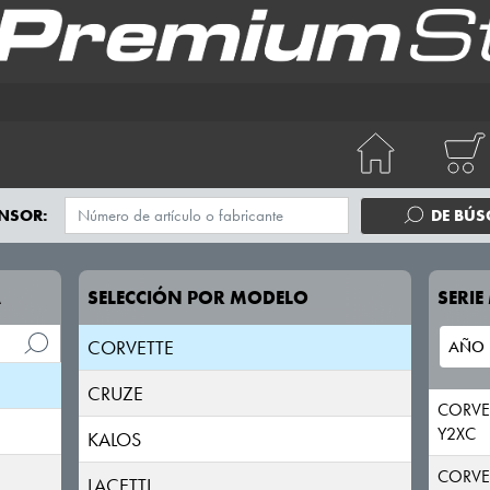
NSOR:
DE BÚ
AVEO
A
SELECCIÓN POR MODELO
SERI
CAPTIVA
CORVETTE
CRUZE
CORVE
Y2XC
KALOS
CORVET
LACETTI