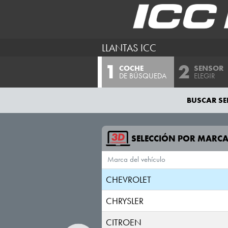
BENTLEY
BMW
LLANTAS ICC
BUGATTI
COCHE
SENSOR
BUICK
DE BÚSQUEDA
ELEGIR
BYD
BUSCAR SE
CADILLAC
CHANGAN
SELECCIÓN POR MARC
Marca del vehículo
CHERY
CHEVROLET
CHRYSLER
CITROEN