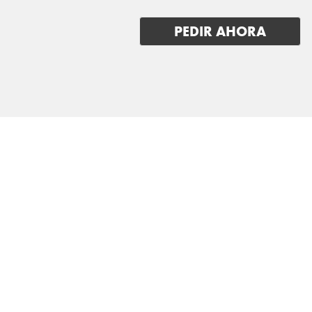
IVECO
PEDIR AHORA
JAC
JAECOO
JAGUAR
JEEP
KGM-SSANGYONG
KIA
LADA
LANCIA
LAND ROVER
LEAPMOTOR