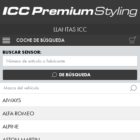
LLANTAS ICC
COCHE DE BÚSQUEDA
ACTIVAR NAVEGACIÓN
BUSCAR SENSOR:
DE BÚSQUEDA
Marca del vehículo
AIWAYS
ALFA ROMEO
ALPINE
ASTON MARTIN