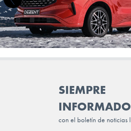
FISKER
FORD
GEELY
GENESIS
GWM (ORA/WEY)
HIPHI
HONDA
SIEMPRE
HYUNDAI
INEOS
INFORMADO
INFINITI
con el boletín de noticias 
ISUZU