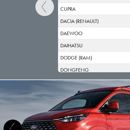
CUPRA
DACIA (RENAULT)
DAEWOO
DAIHATSU
DODGE (RAM)
DONGFENG
DR
DS
ELARIS
FIAT