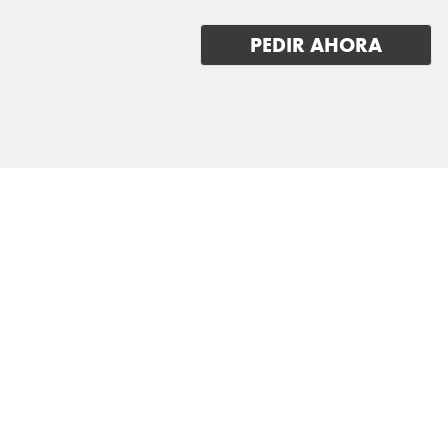
IVECO
PEDIR AHORA
JAC
JAECOO
JAGUAR
JEEP
KGM-SSANGYONG
KIA
LADA
LANCIA
LAND ROVER
LEAPMOTOR