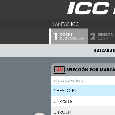
BENTLEY
BMW
LLANTAS ICC
BUGATTI
COCHE
SENSOR
BUICK
DE BÚSQUEDA
ELEGIR
BYD
BUSCAR SE
CADILLAC
CHANGAN
SELECCIÓN POR MARC
Marca del vehículo
CHERY
CHEVROLET
CHRYSLER
CITROEN