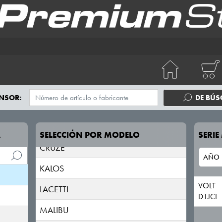
AVEO
NSOR:
DE BÚ
CAPTIVA
CORVETTE
A
SELECCIÓN POR MODELO
SERI
CRUZE
KALOS
VOLT
LACETTI
D1JCI
MALIBU