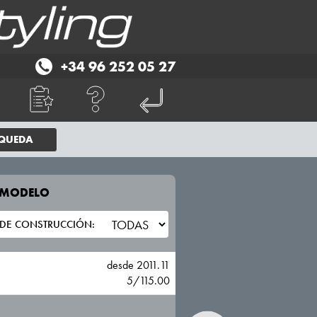
+34 96 252 05 27
SQUEDA
E MODELO
TU VEHICULO
CHEVROLET
desde 2011.11
5/115.00