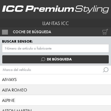
LLANTAS ICC
COCHE DE BÚSQUEDA
ACTIVAR NAVEGACIÓN
BUSCAR SENSOR:
DE BÚSQUEDA
Marca del vehículo
AIWAYS
ALFA ROMEO
ALPINE
ASTON MARTIN