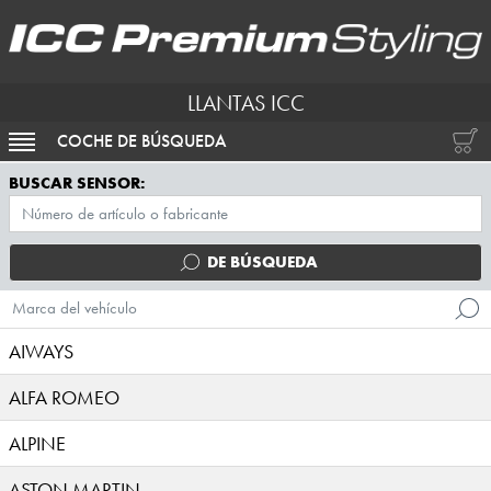
LLANTAS ICC
COCHE DE BÚSQUEDA
ACTIVAR NAVEGACIÓN
BUSCAR SENSOR:
DE BÚSQUEDA
Marca del vehículo
AIWAYS
ALFA ROMEO
ALPINE
ASTON MARTIN