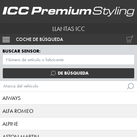
LLANTAS ICC
COCHE DE BÚSQUEDA
ACTIVAR NAVEGACIÓN
BUSCAR SENSOR:
DE BÚSQUEDA
Marca del vehículo
AIWAYS
ALFA ROMEO
ALPINE
ASTON MARTIN