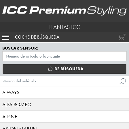
LLANTAS ICC
COCHE DE BÚSQUEDA
ACTIVAR NAVEGACIÓN
BUSCAR SENSOR:
DE BÚSQUEDA
Marca del vehículo
AIWAYS
ALFA ROMEO
ALPINE
ASTON MARTIN