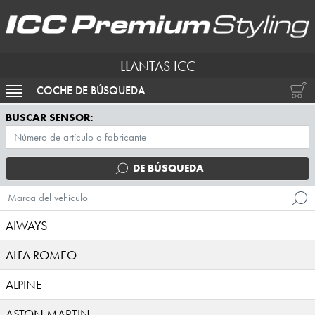
LLANTAS ICC
COCHE DE BÚSQUEDA
ACTIVAR NAVEGACIÓN
BUSCAR SENSOR:
DE BÚSQUEDA
Marca del vehículo
AIWAYS
ALFA ROMEO
ALPINE
ASTON MARTIN