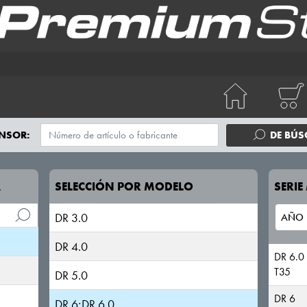
NSOR:
DE BÚ
A
SELECCIÓN POR MODELO
SERI
DR 3.0
DR 4.0
DR 6.0
T35
DR 5.0
DR 6
DR 6;DR 6.0