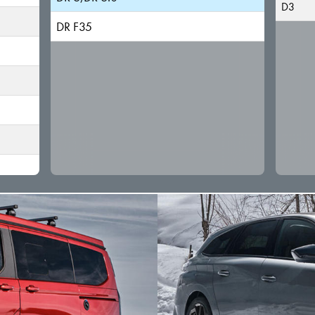
D3
DR F35