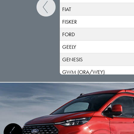
FIAT
FISKER
FORD
GEELY
GENESIS
GWM (ORA/WEY)
HIPHI
HONDA
HYUNDAI
INEOS