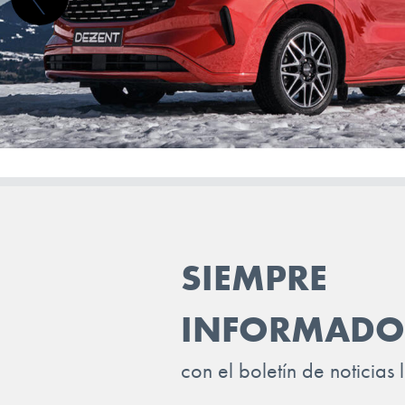
INFINITI
ISUZU
IVECO
JAC
JAECOO
JAGUAR
JEEP
SIEMPRE
KGM-SSANGYONG
KIA
INFORMADO
LADA
con el boletín de noticias 
LANCIA