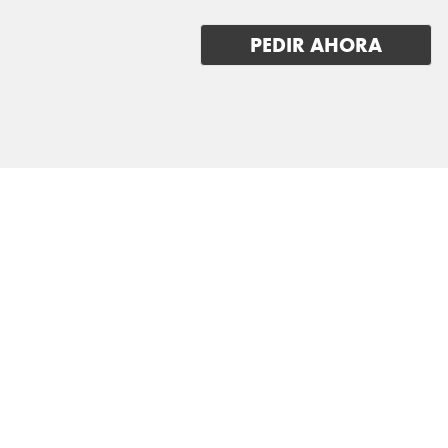
LAND ROVER
PEDIR AHORA
LEAPMOTOR
LEVC
LEXUS
LOTUS
LUCID
LYNK & CO
MAN
MASERATI
MAXUS
MAZDA