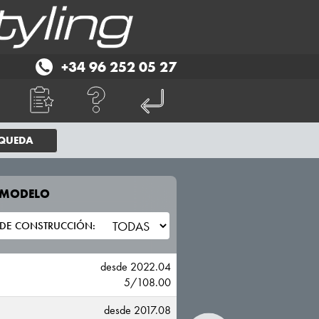
+34 96 252 05 27
SQUEDA
E MODELO
TU VEHICULO
DR
desde 2022.04
5/108.00
desde 2017.08