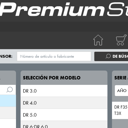
NSOR:
DE BÚ
A
SELECCIÓN POR MODELO
SERI
DR 3.0
DR 4.0
DR F35
T3X
DR 5.0
DR 6;DR 6.0