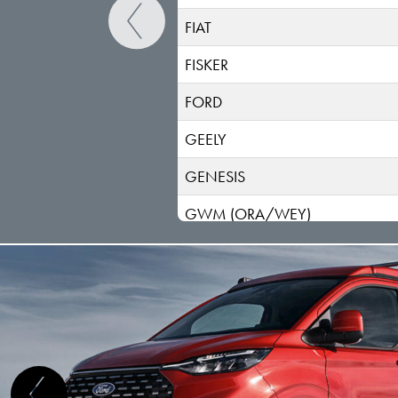
FIAT
FISKER
FORD
GEELY
GENESIS
GWM (ORA/WEY)
HIPHI
HONDA
HYUNDAI
INEOS