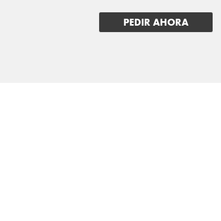
LAND ROVER
PEDIR AHORA
LEAPMOTOR
LEVC
LEXUS
LOTUS
LUCID
LYNK & CO
MAN
MASERATI
MAXUS
MAZDA