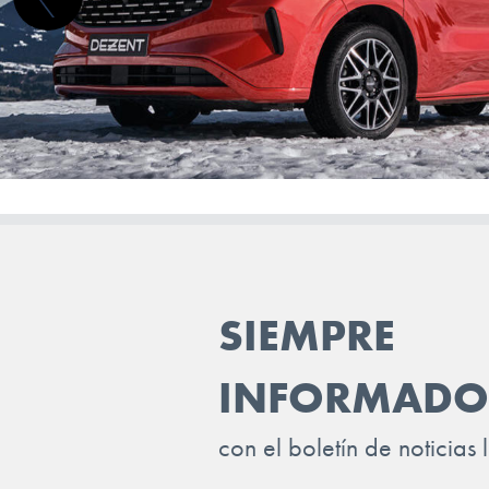
INFINITI
ISUZU
IVECO
JAC
JAECOO
JAGUAR
JEEP
SIEMPRE
KGM-SSANGYONG
KIA
INFORMADO
LADA
con el boletín de noticias 
LANCIA