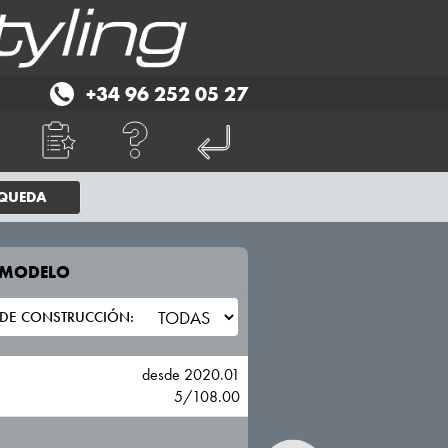
+34 96 252 05 27
SQUEDA
E MODELO
TU VEHICULO
DR
desde 2020.01
5/108.00