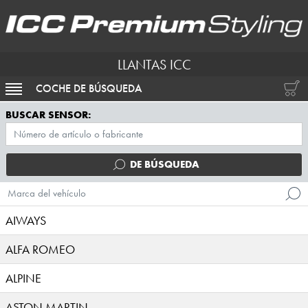
LLANTAS ICC
COCHE DE BÚSQUEDA
ACTIVAR NAVEGACIÓN
BUSCAR SENSOR:
DE BÚSQUEDA
Marca del vehículo
AIWAYS
ALFA ROMEO
ALPINE
ASTON MARTIN