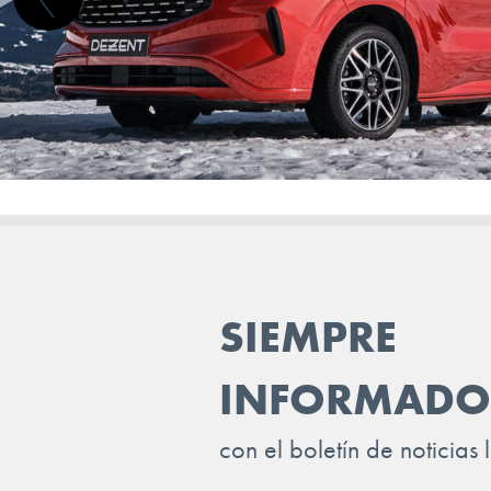
ISUZU
IVECO
JAC
JAECOO
JAGUAR
JEEP
KGM-SSANGYONG
SIEMPRE
KIA
LADA
INFORMADO
LANCIA
con el boletín de noticias 
LAND ROVER