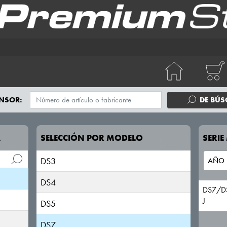
NSOR:
DE BÚ
A
SELECCIÓN POR MODELO
SERI
DS3
DS4
DS7/DS
J
DS5
DS7