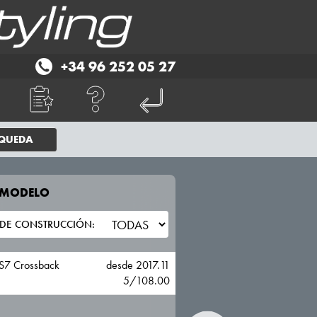
+34 96 252 05 27
SQUEDA
E MODELO
TU VEHICULO
DS
7 Crossback
desde 2017.11
5/108.00