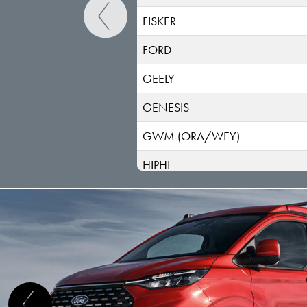
FISKER
FORD
GEELY
GENESIS
GWM (ORA/WEY)
HIPHI
HONDA
HYUNDAI
INEOS
INFINITI