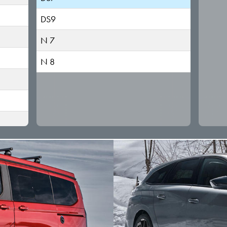
DS9
N 7
N 8