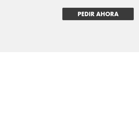
LEAPMOTOR
PEDIR AHORA
LEVC
LEXUS
LOTUS
LUCID
LYNK & CO
MAN
MASERATI
MAXUS
MAZDA
MERCEDES BENZ